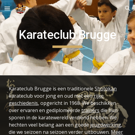
Skip to main content
Skip to navigation
Karateclub Brugge
Karateclub Brugge is een traditionele
Shotokan
karateclub voor jong en oud met een
rijke
geschiedenis
, opgericht in 1968
. We beschikken
over ervaren en gediplomeerde
trainers
die hun
sporen in de karatewereld verdiend hebben. We
hechten veel belang aan een goede
jeugdwerking
,
die we seizoen na seizoen verder uitbouwen.
Meer