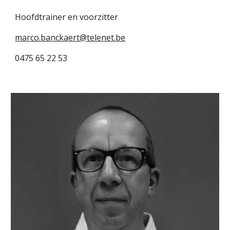
Hoofdtrainer en voorzitter
marco.banckaert@telenet.be
0475 65 22 53