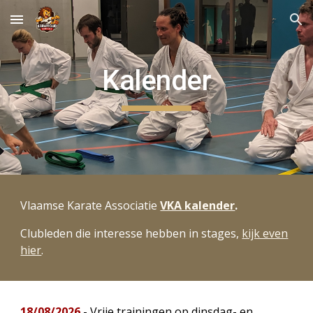
Skip to main content
Skip to navigation
Kalender
Vlaamse Karate Associatie
VKA kalender
.
Clubleden die interesse hebben in stages,
kijk even
hier
.
18/08/2026
- Vrije trainingen op dinsdag- en