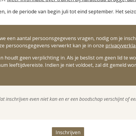
oen, in de periode van begin juli tot eind september. Het seiz
 we een aantal persoonsgegevens vragen, nodig om je inschri
eze persoonsgegevens verwerkt kan je in onze
priva
cyverkla
n houdt geen verplichting in. Als je beslist om geen lid te
um leeftijdvereiste. Indien je niet voldoet, zal dit gemeld wo
t inschrijven even niet kan en er een boodschap verschijnt of e
Inschrijven