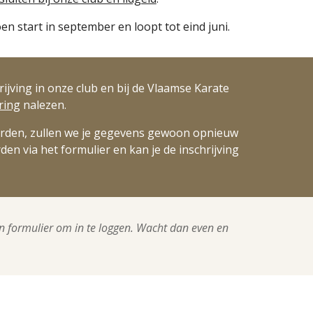
oen start in september en loopt tot eind juni.
jving in onze club en bij de Vlaamse Karate
ring
na
lezen
.
 worden, zullen we je gegevens gewoon opnieuw
rden via het formulier en kan je de inschrijving
en formulier om in te loggen. Wacht dan even en