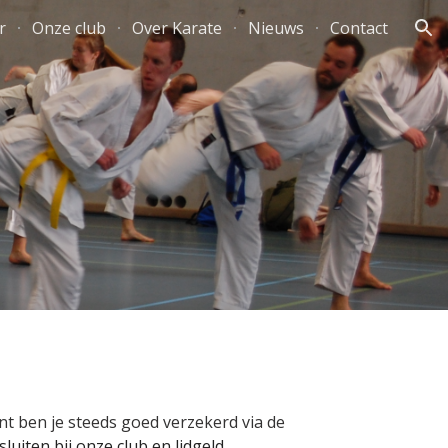
r
Onze club
Over Karate
Nieuws
Contact
ion
int ben je steeds goed verzekerd via de
luiten bij onze club en lidgeld
.