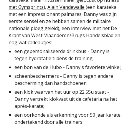
karateka, maar intussen meer
gefocust op fitness
met Gymsprints
),
Alain Vandewalle
(een karateka
met een impressionant palmares; Danny was zijn
eerste sensei en ze hebben samen de militaire
nationale ploeg geleid), een interview met het De
Krant van West-Vlaanderen/Brugs Handelsblad en
nog wat cadeautjes:
een gepersonaliseerde drinkbus - Danny is
tegen hydratatie tijdens de training;
een bon van de Hubo - Danny's favoriete winkel;
scheenbeschermers - Danny is tegen andere
bescherming dan handschoenen;
een klok waarvan het uur op 22.55u staat -
Danny vertrekt klokvast uit de cafetaria na het
après-karate;
een oorkonde als erkenning voor 50 jaar karate,
ondertekend door alle trainers.