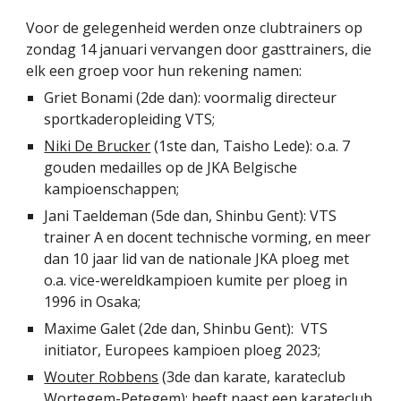
Voor de gelegenheid werden onze clubtrainers op
zondag 14 januari vervangen door gasttrainers, die
elk een groep voor hun rekening namen:
Griet Bonami (2de dan): voormalig directeur
sportkaderopleiding VTS;
Niki De Brucker
(1ste dan, Taisho Lede): o.a. 7
gouden medailles op de JKA Belgische
kampioenschappen;
Jani Taeldeman (5de dan, Shinbu Gent): VTS
trainer A en docent technische vorming, en meer
dan 10 jaar lid van de nationale JKA ploeg met
o.a. vice-wereldkampioen kumite per ploeg in
1996 in Osaka;
Maxime Galet (2de dan, Shinbu Gent): VTS
initiator, Europees kampioen ploeg 2023;
Wouter Robbens
(3de dan karate, karateclub
Wortegem-Petegem): heeft naast een karateclub